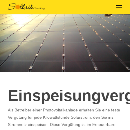
Skip
Menu
to
main
content
Einspeisungver
Als Betreiber einer Photovoltaikanlage erhalten Sie eine feste
Vergütung für jede Kilowattstunde Solarstrom, den Sie ins
Stromnetz einspeisen. Diese Vergütung ist im Erneuerbare-